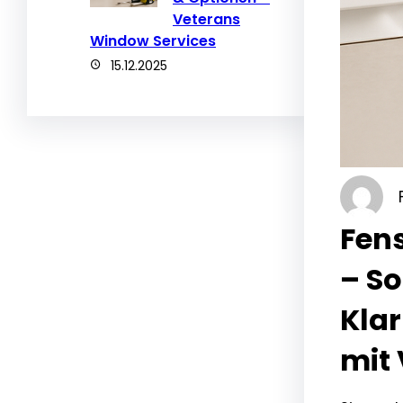
Veterans
Window Services
15.12.2025
Fen
– So
Klar
mit