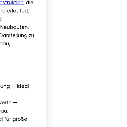
struktion
, die
rd erläutert,
d
 Neubauten.
 Darstellung zu
fbau,
ung — ideal
werte —
bau.
al für große