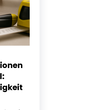
tionen
l:
igkeit