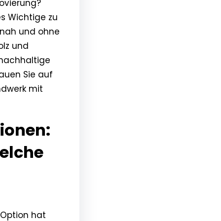
novierung?
les Wichtige zu
isnah und ohne
olz und
 nachhaltige
rauen Sie auf
ndwerk mit
ionen:
Welche
 Option hat