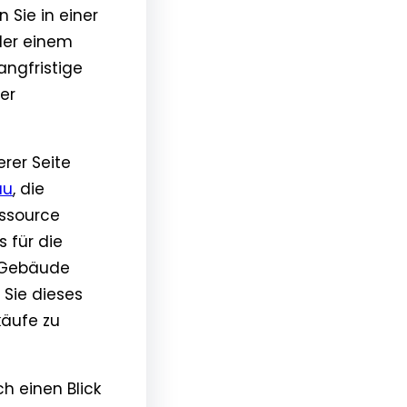
 Sie in einer
der einem
angfristige
er
erer Seite
au
, die
essource
 für die
r Gebäude
 Sie dieses
käufe zu
h einen Blick