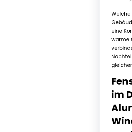
F
Welche 
Gebäude
eine Kom
warme O
verbind
Nachtei
gleiche
Fen
im D
Alu
Win