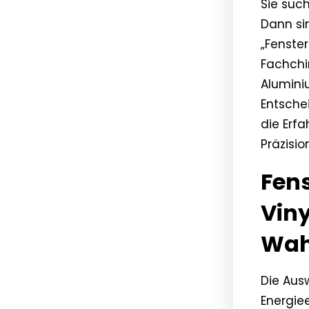
Sie suc
Dann sin
„Fenste
Fachchin
Alumini
Entsche
die Erf
Präzisio
Fen
Viny
Wah
Die Ausw
Energie