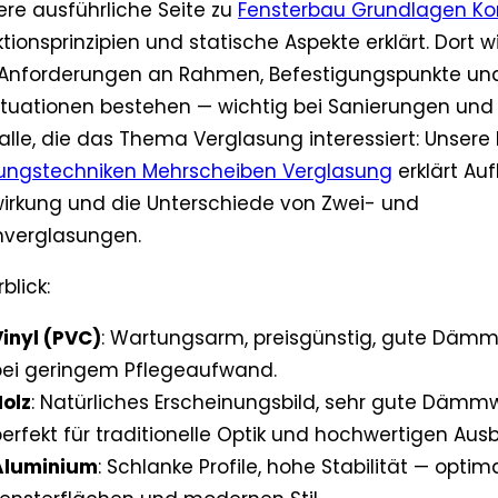
ere ausführliche Seite zu
Fensterbau Grundlagen Kon
tionsprinzipien und statische Aspekte erklärt. Dort wi
Anforderungen an Rahmen, Befestigungspunkte un
ituationen bestehen — wichtig bei Sanierungen und
alle, die das Thema Verglasung interessiert: Unsere
ungstechniken Mehrscheiben Verglasung
erklärt Au
kung und die Unterschiede von Zwei- und
hverglasungen.
blick:
inyl (PVC)
: Wartungsarm, preisgünstig, gute Dämm
bei geringem Pflegeaufwand.
olz
: Natürliches Erscheinungsbild, sehr gute Dämm
erfekt für traditionelle Optik und hochwertigen Aus
Aluminium
: Schlanke Profile, hohe Stabilität — optim