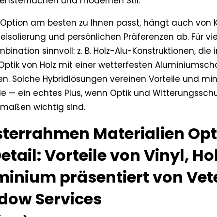
ensterflächen und modernen Stil.
Option am besten zu Ihnen passt, hängt auch von K
isolierung und persönlichen Präferenzen ab. Für vie
bination sinnvoll: z. B. Holz-Alu-Konstruktionen, die 
ptik von Holz mit einer wetterfesten Aluminiumsc
en. Solche Hybridlösungen vereinen Vorteile und mi
le — ein echtes Plus, wenn Optik und Witterungssch
rmaßen wichtig sind.
sterrahmen Materialien Op
etail: Vorteile von Vinyl, Ho
minium präsentiert von Vet
dow Services