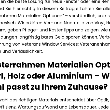
hen die beste Lösung für neue Fenster oder eine Re
d Sie hier richtig. In diesem Beitrag erfahren Sie al
rrahmen Materialien Optionen“ – verständlich, prax
esisch. Wir erklären Vor- und Nachteile von Vinyl, H
um, geben Pflege- und Kostentipps und zeigen, wie
idungen langfristig bares Geld sparen können. Vert
ahrung von Veterans Window Services: Veteranenha
n und Verlässlichkeit.
sterrahmen Materialien Opt
l, Holz oder Aluminium – 
l passt zu Ihrem Zuhause?
ahl des richtigen Materials entscheidet über Optik,
effizienz, Wartungsaufwand und Lebensdauer. Jede