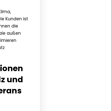
lima,
le Kunden ist
innen die
hale außen
nimieren
utz
tionen
lz und
erans