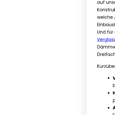
auf uns
Konstruk
welche 
Einbaus
Und für 
Verglas
Dämmwir
Dreifac
Kurzüber
V
H
p