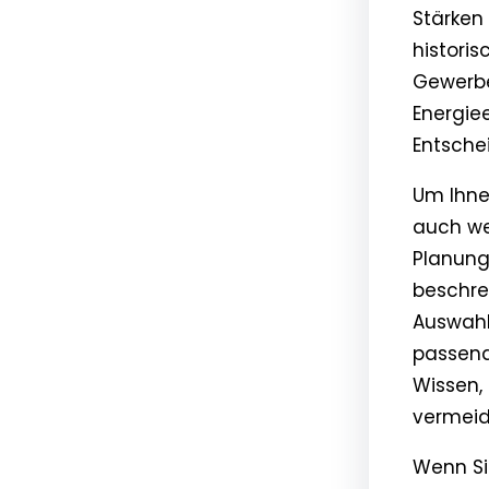
Stärken 
histori
Gewerbe
Energie
Entsche
Um Ihnen
auch we
Planung
beschre
Auswahl
passend
Wissen,
vermeid
Wenn Si