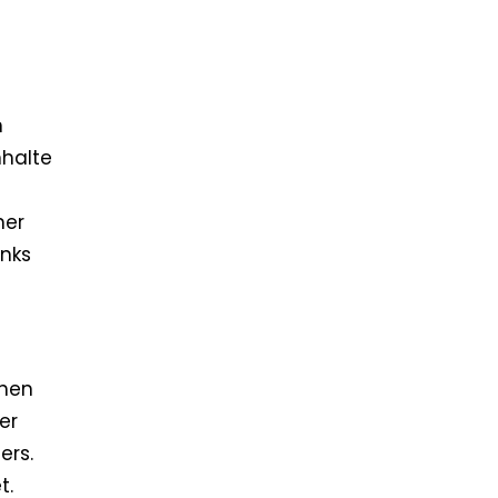
n
nhalte
ner
inks
chen
er
ers.
t.