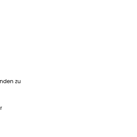
änden zu
n
r