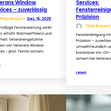
erans Window
Services:
vices – zuverlässig
Fensterreinig
Präzision
Finja Braun
Dez. 15, 2025
Finja Braun
mäßige Fensterwartung senkt
n, erhöht Wärmeeffizienz und
Fensterreinigung mit
rheit. Veteranengeführte
Präzision – zuverläss
sion von Veterans Window
umweltfreundlich un
ces – jetzt Termin sichern.
kostenlose Vor-Ort
sichern bei Veteran
n
Lesen