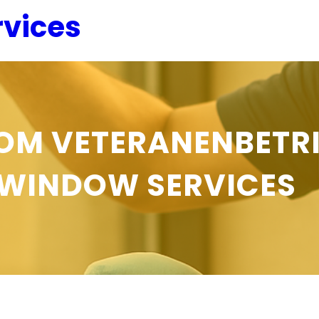
vices
OM VETERANENBETRI
WINDOW SERVICES