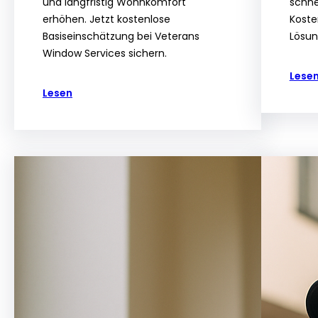
und langfristig Wohnkomfort
schne
erhöhen. Jetzt kostenlose
Koste
Basiseinschätzung bei Veterans
Lösun
Window Services sichern.
Lese
Lesen