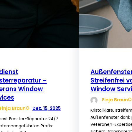
dienst
Außenfenster
sterreparatur –
Streifenfrei 
erans Window
Window Serv
vices
Finja Braun
Finja Braun
Dez. 15, 2025
Kristallklare, streifen
Außenfenster dank 
enst Fenster-Reparatur 24/7
Veteranen-Expertise
eteranengeführten Profis:
sichern, transparent