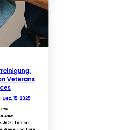
reinigung:
von Veterans
ices
Dez. 15, 2025
freie
präziser
. Jetzt Termin
e Preise und faire