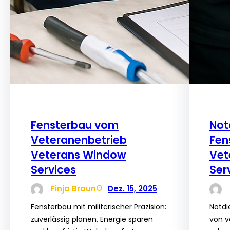
Fensterbau vom
Not
Veteranenbetrieb
Fen
Veterans Window
Vet
Services
Ser
Finja Braun
Dez. 15, 2025
Fensterbau mit militärischer Präzision:
Notdi
zuverlässig planen, Energie sparen
von v