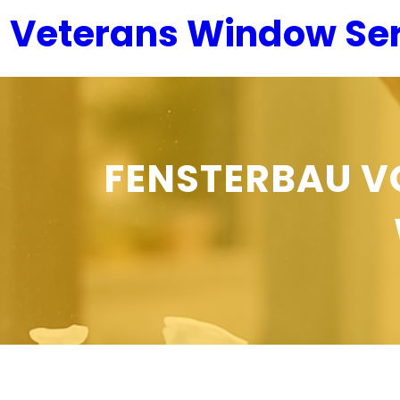
Zum
Veterans Window Ser
Inhalt
springen
FENSTERBAU V