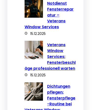
Notdienst
Fensterrepar
atur –
Veterans
Window Services
15.12.2025
Veterans
Window
Services:
Fensterbeschl
äge professionell warten
15.12.2025
Dichtungen
pflegen:
Fensterpflege
-Routine bei
Veterans Window