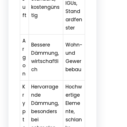
IGUs,
u
kostengüns
Stand
ft
tig
ardfen
ster
A
Bessere
Wohn-
r
Dämmung,
und
g
wirtschaftli
Gewer
o
ch
bebau
n
K
Hervorrage
Hochw
r
nde
ertige
y
Dämmung,
Eleme
p
besonders
nte,
t
bei
schlan