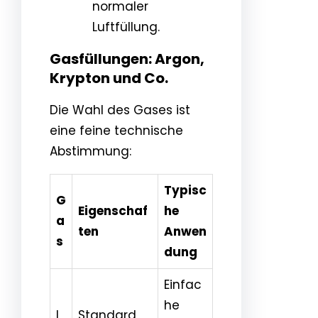
normaler
Luftfüllung.
Gasfüllungen: Argon,
Krypton und Co.
Die Wahl des Gases ist
eine feine technische
Abstimmung:
Typisc
G
Eigenschaf
he
a
ten
Anwen
s
dung
Einfac
he
L
Standard,