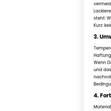
vermeid
Lackier
steht: 
Kurz: ke
3. Um
Tempera
Haftung
Wenn Du
und das
nachvol
Bedingu
4. For
Materia