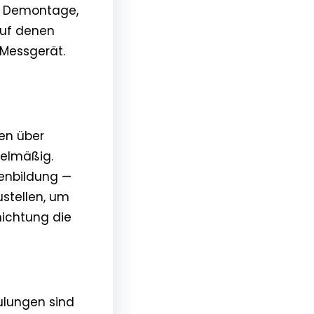
n Demontage,
auf denen
 Messgerät.
en über
gelmäßig.
senbildung —
ustellen, um
hichtung die
ulungen sind