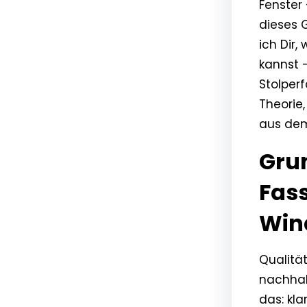
Fenster
dieses 
ich Dir,
kannst —
Stolper
Theorie
aus dem
Grun
Fas
Win
Qualität
nachhal
das: kla