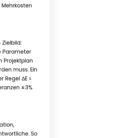
er Mehrkosten
Zielbild:
se Parameter
m Projektplan
rden muss. Ein
r Regel ΔE ≤
leranzen ±3%
ation,
twortliche. So