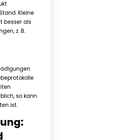
ukt
tand. Kleine
t besser als
gen, z. B.
chädigungen
abeprotokolle
iten
blich, so kann
en ist.
tung:
d