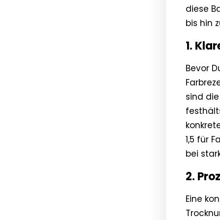
diese Ba
bis hin 
1. Kla
Bevor Du
Farbrez
sind die
festhäl
konkret
1,5 für
bei sta
2. Pro
Eine kon
Trocknu