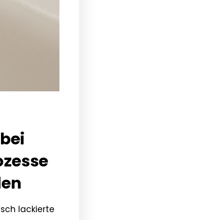
 bei
ozesse
den
isch lackierte