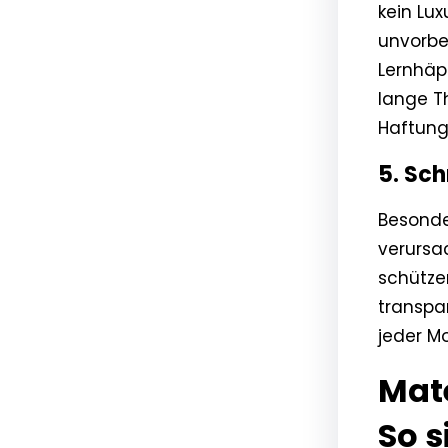
kein Lux
unvorbe
Lernhäp
lange T
Haftung
5. Sc
Besonde
verursa
schütze
transpar
jeder M
Mat
So s