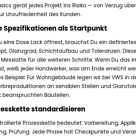
sics gerät jedes Projekt ins Risiko — von Verzug üb
zur Unzufriedenheit des Kunden.
re Spezifikationen als Startpunkt
 eine Dose Lack öffnest, brauchst Du ein definiertes 
ept, Glanzgrad, Schichtaufbau und Toleranzen. Die
 Messlatte für alle weiteren Schritte. Wenn Du das i
tst, weiß jeder Handwerker, was am Ende erreicht we
es Beispiel: Für Wohngebäude legen wir bei VWS in de
 Farbreproduktionen an sensiblen Stellen und Glanzto
rk beanspruchten Bauteilen.
zesskette standardisieren
trollierte Prozesskette bedeutet: Vorbereitung, Applik
ng, Prüfung. Jede Phase hat Checkpunkte und Veran