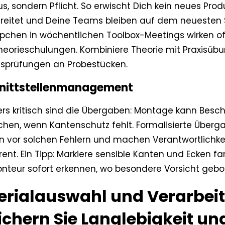
us, sondern Pflicht. So erwischt Dich kein neues Prod
reitet und Deine Teams bleiben auf dem neuesten S
pchen in wöchentlichen Toolbox-Meetings wirken of
heorieschulungen. Kombiniere Theorie mit Praxisübun
sprüfungen an Probestücken.
hnittstellenmanagement
rs kritisch sind die Übergaben: Montage kann Bes
chen, wenn Kantenschutz fehlt. Formalisierte Überg
n vor solchen Fehlern und machen Verantwortlichke
ent. Ein Tipp: Markiere sensible Kanten und Ecken far
onteur sofort erkennen, wo besondere Vorsicht gebot
erialauswahl und Verarbei
ichern Sie Langlebigkeit un