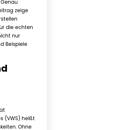
. Genau
itrag zeige
rstellen
für die echten
icht nur
d Beispiele
nd
rat
es (VWS) heißt
hkeiten. Ohne