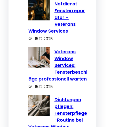
Notdienst
Fensterrepar
atur –
Veterans
Window Services
15.12.2025
Veterans
Window
Services:
Fensterbeschl
äge professionell warten
15.12.2025
Dichtungen
pflegen:
Fensterpflege
-Routine bei
Veterans Window