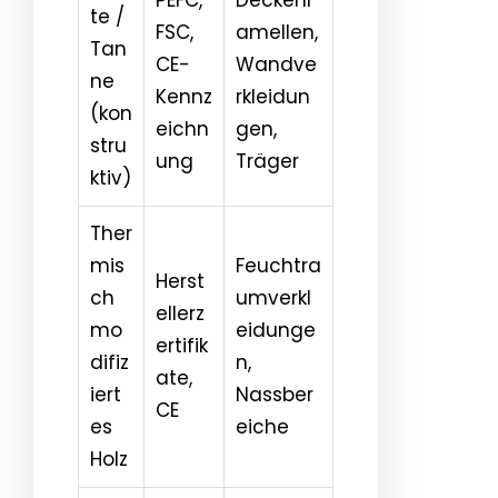
te /
FSC,
amellen,
Tan
CE-
Wandve
ne
Kennz
rkleidun
(kon
eichn
gen,
stru
ung
Träger
ktiv)
Ther
mis
Feuchtra
Herst
ch
umverkl
ellerz
mo
eidunge
ertifik
difiz
n,
ate,
iert
Nassber
CE
es
eiche
Holz