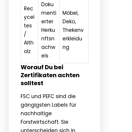
Doku
Rec
menti
Möbel,
ycel
erter
Deko,
tes
Herku
Thekenv
/
nftsn
erkleidu
Alth
achw
ng
olz
eis
Worauf Du bei
Zertifikaten achten
solltest
FSC und PEFC sind die
gängigsten Labels für
nachhaltige
Forstwirtschaft. Sie
unterscheiden sich in