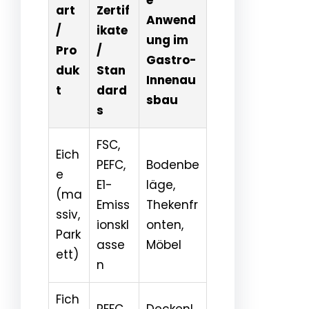
art
Zertif
Anwend
/
ikate
ung im
Pro
/
Gastro-
duk
Stan
Innenau
t
dard
sbau
s
FSC,
Eich
PEFC,
Bodenbe
e
E1-
läge,
(ma
Emiss
Thekenfr
ssiv,
ionskl
onten,
Park
asse
Möbel
ett)
n
Fich
PEFC,
Deckenl